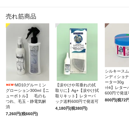
売れ筋商品
シルキースム
ンディショナ
ーター30g 
MD10グルーミン
【涙やけや耳垂れの拭
ｯﾄﾙ】レタ
グローション300ml【ニ
取りに】Ag+【涙やけ拭
600円で発送
ューボトル】 毛のも
取りキット】レターパ
800円(税72円
つれ、毛玉・静電気解
ック送料600円で発送可
消
4,180円(税380円)
7,260円(税660円)