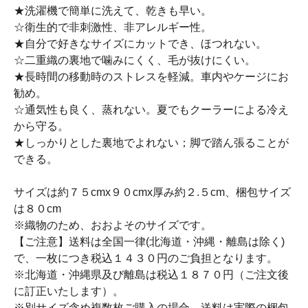
★洗濯機で簡単に洗えて、乾きも早い。
☆衛生的で非刺激性、非アレルギー性。
★自分で好きなサイズにカットでき、ほつれない。
☆二重織の裏地で噛みにくく、毛が抜けにくい。
★長時間の移動時のストレスを軽減。車内やケージにお
勧め。
☆通気性も良く、蒸れない。夏でもクーラーによる冷え
から守る。
★しっかりとした裏地でよれない；脚で踏ん張ることが
できる。
サイズは約７５cmx９０cmx厚み約２.５cm、梱包サイズ
は８０cm
※織物のため、おおよそのサイズです。
【ご注意】送料は全国一律(北海道・沖縄・離島は除く)
で、一枚につき税込１４３０円のご負担となります。
※北海道・沖縄県及び離島は税込１８７０円（ご注文後
に訂正いたします）。
※別サイズ含め複数枚ご購入の場合、送料は実際の梱包