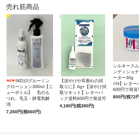
売れ筋商品
シルキースム
ンディショナ
ーター30g 
MD10グルーミン
【涙やけや耳垂れの拭
ｯﾄﾙ】レタ
グローション300ml【ニ
取りに】Ag+【涙やけ拭
600円で発送
ューボトル】 毛のも
取りキット】レターパ
800円(税72円
つれ、毛玉・静電気解
ック送料600円で発送可
消
4,180円(税380円)
7,260円(税660円)