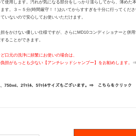
めて使用します。汚れが気になる部分をしっかり濡らしてから、薄めた
ます。３～５分(時間厳守！！)おいてからすすぎを十分に行ってくださ
っていないので安心してお使いいただけます。
担をかけない優しい仕様ですが、さらにMD10コンディショナーと併
護することができます。
など口元の洗浄に頻繁にお使いの場合は、
の負担がもっとも少ない【アンチレッドシャンプー】をお勧めします。
l、750ml、2ﾘｯﾄﾙ、5ﾘｯﾄﾙサイズもございます。⇒
こちら
をクリック