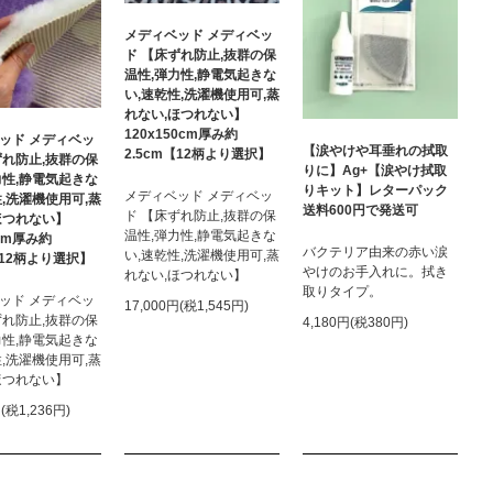
メディベッド メディベッ
ド 【床ずれ防止,抜群の保
温性,弾力性,静電気起きな
い,速乾性,洗濯機使用可,蒸
れない,ほつれない】
120x150cm厚み約
ッド メディベッ
【涙やけや耳垂れの拭取
2.5cm【12柄より選択】
ずれ防止,抜群の保
りに】Ag+【涙やけ拭取
力性,静電気起きな
りキット】レターパック
メディベッド メディベッ
性,洗濯機使用可,蒸
送料600円で発送可
ド 【床ずれ防止,抜群の保
ほつれない】
温性,弾力性,静電気起きな
0cm厚み約
バクテリア由来の赤い涙
い,速乾性,洗濯機使用可,蒸
【12柄より選択】
やけのお手入れに。拭き
れない,ほつれない】
取りタイプ。
ッド メディベッ
17,000円(税1,545円)
ずれ防止,抜群の保
4,180円(税380円)
力性,静電気起きな
性,洗濯機使用可,蒸
ほつれない】
円(税1,236円)