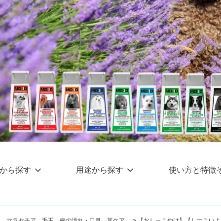
から探す
用途から探す
使い方と特徴
け、マラセチア、毛玉、歯の汚れ・口臭、耳ケア
>
【おしっこやけ】【しつこいよ