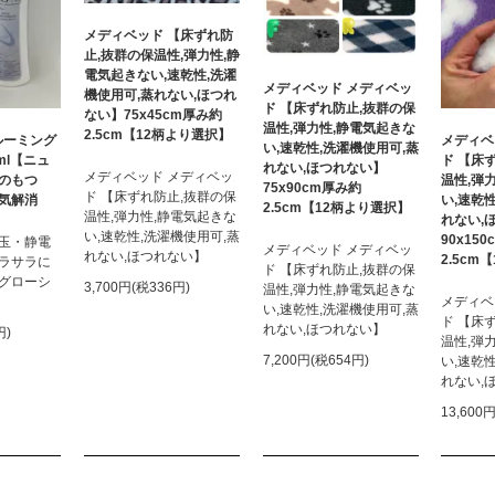
メディベッド 【床ずれ防
止,抜群の保温性,弾力性,静
電気起きない,速乾性,洗濯
メディベッド メディベッ
機使用可,蒸れない,ほつれ
ド 【床ずれ防止,抜群の保
ない】75x45cm厚み約
温性,弾力性,静電気起きな
2.5cm【12柄より選択】
ルーミング
メディベ
い,速乾性,洗濯機使用可,蒸
ml【ニュ
ド 【床
れない,ほつれない】
メディベッド メディベッ
のもつ
温性,弾
75x90cm厚み約
ド 【床ずれ防止,抜群の保
気解消
い,速乾
2.5cm【12柄より選択】
温性,弾力性,静電気起きな
れない,
い,速乾性,洗濯機使用可,蒸
90x15
玉・静電
メディベッド メディベッ
れない,ほつれない】
2.5cm
ラサラに
ド 【床ずれ防止,抜群の保
グローシ
3,700円(税336円)
温性,弾力性,静電気起きな
メディベ
い,速乾性,洗濯機使用可,蒸
ド 【床
れない,ほつれない】
円)
温性,弾
7,200円(税654円)
い,速乾
れない,
13,600