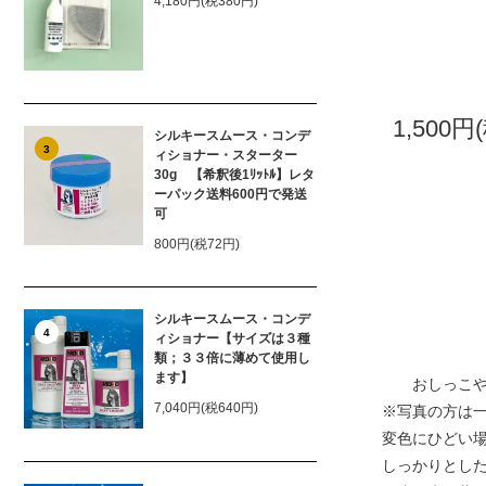
4,180円(税380円)
1,500円
シルキースムース・コンデ
3
ィショナー・スターター
30g 【希釈後1ﾘｯﾄﾙ】レタ
ーパック送料600円で発送
可
800円(税72円)
シルキースムース・コンデ
4
ィショナー【サイズは３種
類；３３倍に薄めて使用し
ます】
おしっこやけ
7,040円(税640円)
※写真の方は
変色にひどい
しっかりとし