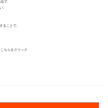
本品で
い。
用することで、
⇒こちらをクリック