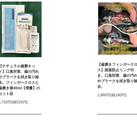
【歯磨きフィンガーク
【ナチュラル歯磨キッ
ス】脱落防止リング付
ト】口臭対策、歯の汚れ
き。口臭対策、歯の汚
やプラークを拭き取り除
やプラークを拭き取り
去。フィンガークロスと
去。
歯磨き液40ml【増量】の
セット品
1,980円(税180円)
5,720円(税520円)