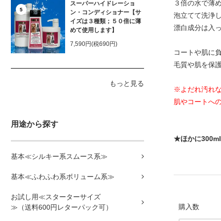
３倍の水で薄
スーパーハイドレーショ
5
ン・コンディショナー【サ
泡立てて洗浄し
イズは３種類；５０倍に薄
漂白成分は入
めて使用します】
7,590円(税690円)
コートや肌に負
毛質や肌を保
もっと見る
※よだれ汚れ
肌やコートへ
用途から探す
★ほかに300m
基本≪シルキー系スムース系≫
基本≪ふわふわ系ボリューム系≫
お試し用≪スターターサイズ
購入数
≫（送料600円レターパック可）