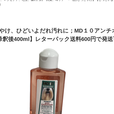
）
やけ、ひどいよだれ汚れに；MD１０アンチ
【希釈後400ml】レターパック送料600円で発