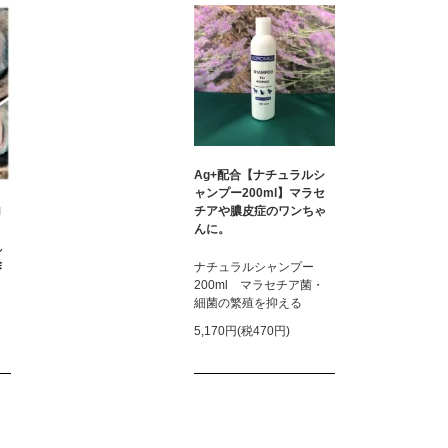
Ag+配合【ナチュラルシ
ャンプー200ml】マラセ
チアや膿皮症のワンちゃ
ロ
んに。
れ
除
ナチュラルシャンプー
200ml マラセチア菌・
細菌の繁殖を抑える
5,170円(税470円)