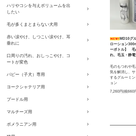
ハリやコシを与えボリュームを出
したい
毛が多くまとまらない犬用
赤い涙やけ、しつこい涙やけ、耳
MD10グ
垂れに
ローション300
ーボトル】 毛
れ、毛玉・静電
口周りの汚れ、おしっこやけ、コ
ートが変色
毛のもつれや毛
気を解消し、サ
パピー（子犬）専用
するグルーミン
ョン
ヨークシャテリア用
7,260円(税660
プードル用
マルチーズ用
ポメラニアン用