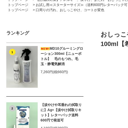
トップページ
>
お試し用≪スターターサイズ≫（送料600円レターパック可
トップページ
>
口周りの汚れ、おしっこやけ、コートが変色
ランキング
おしっこ
100ml
MD10グルーミングロ
1
ーション300ml【ニューボ
トル】 毛のもつれ、毛
玉・静電気解消
7,260円(税660円)
【涙やけや耳垂れの拭取り
2
に】Ag+【涙やけ拭取りキ
ット】レターパック送料
600円で発送可