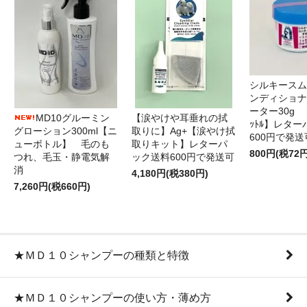
シルキースム
ンディショナ
ーター30g 
MD10グルーミン
【涙やけや耳垂れの拭
ｯﾄﾙ】レタ
グローション300ml【ニ
取りに】Ag+【涙やけ拭
600円で発送
ューボトル】 毛のも
取りキット】レターパ
800円(税72円
つれ、毛玉・静電気解
ック送料600円で発送可
消
4,180円(税380円)
7,260円(税660円)
★ＭＤ１０シャンプーの種類と特徴
★ＭＤ１０シャンプーの使い方・薄め方