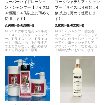
スーパーハイドレーショ
ヨークシャテリア・シャン
ン・シャンプー【サイズは
プー【サイズは４種類；4
４種類；４倍以上に薄めて
倍以上に薄めて使用しま
使用します】
す】
3,960円(税360円)
3,630円(税330円)
ＭＤ１０の中で最高レベルの
ＭＤ１０シャンプー開発者
モイスチャリング・シャンプ
が、自分のヨークシャテリア
ー。ドライスキン、ドライコ
のために作り出したシャンプ
ート、傷んだ毛、毛が多すぎ
ーです。ヨークシャテリア、
てまとまらない、毛が絡みや
アフガンハウンドなど毛が長
すくて困る場合に最適。
く繊細な犬にむいています。