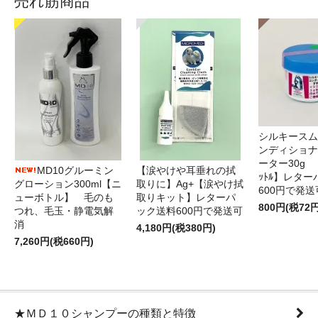
売れ筋商品
シルキースム
ンディショナ
ーター30g 
MD10グルーミン
【涙やけや耳垂れの拭
ｯﾄﾙ】レタ
グローション300ml【ニ
取りに】Ag+【涙やけ拭
600円で発送
ューボトル】 毛のも
取りキット】レターパ
800円(税72円
つれ、毛玉・静電気解
ック送料600円で発送可
消
4,180円(税380円)
7,260円(税660円)
★ＭＤ１０シャンプーの種類と特徴