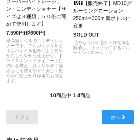
スーパーハイドレーショ
【販売終了】MD10グ
ン・コンディショナー【サ
ルーミングローション
イズは３種類；５０倍に薄
250ml⇒300ml新ボトルに
めて使用します】
変更
7,590円(税690円)
SOLD OUT
最高級レベルのコンディショ
毛のもつれや毛玉・静電気を
ナーです。アルガンオイルと
解消し、サラサラにするグル
ホホバオイル配合により艶や
ーミングローション
かにしなやかな仕上がり。ド
ライスキン・ドライコートに
潤いを与え、絡まりやすく繊
細な毛を整えやすく美しく艶
やかに仕上がり静電気も抑え
ます。
10
1
4
商品中
-
商品
戻る
次へ