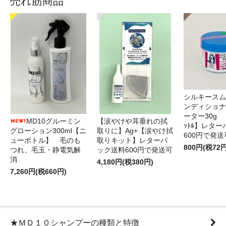
売れ筋商品
シルキースム
ンディショナ
ーター30g 
MD10グルーミン
【涙やけや耳垂れの拭
ｯﾄﾙ】レタ
グローション300ml【ニ
取りに】Ag+【涙やけ拭
600円で発送
ューボトル】 毛のも
取りキット】レターパ
800円(税72円
つれ、毛玉・静電気解
ック送料600円で発送可
消
4,180円(税380円)
7,260円(税660円)
★ＭＤ１０シャンプーの種類と特徴