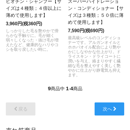
ビオチン・シャンプー【サ
スーパーハイドレーショ
イズは４種類；４倍以上に
ン・コンディショナー【サ
薄めて使用します】
イズは３種類；５０倍に薄
めて使用します】
3,960円(税360円)
7,590円(税690円)
しっかりした毛を艶やかで滑
らかな手触りに。毛が細く
最高級レベルのコンディショ
弱々しくなった・抜け毛が増
ナーです。アルガンオイルと
えたなど、健康的なハリやコ
ホホバオイル配合により艶や
シを取り戻したい時に。
かにしなやかな仕上がり。ド
ライスキン・ドライコートに
潤いを与え、絡まりやすく繊
細な毛を整えやすく美しく艶
やかに仕上がり静電気も抑え
ます。
9
1
4
商品中
-
商品
戻る
次へ