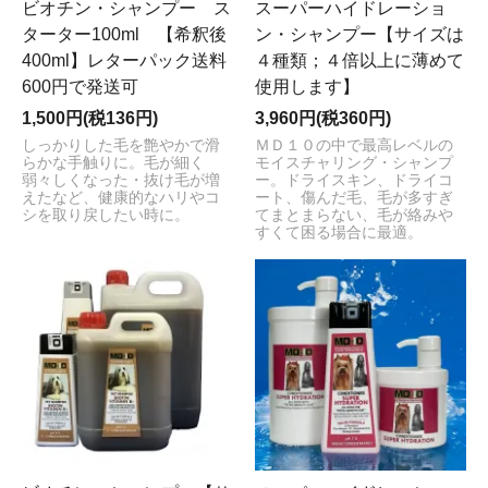
ビオチン・シャンプー ス
スーパーハイドレーショ
ターター100ml 【希釈後
ン・シャンプー【サイズは
400ml】レターパック送料
４種類；４倍以上に薄めて
600円で発送可
使用します】
1,500円(税136円)
3,960円(税360円)
しっかりした毛を艶やかで滑
ＭＤ１０の中で最高レベルの
らかな手触りに。毛が細く
モイスチャリング・シャンプ
弱々しくなった・抜け毛が増
ー。ドライスキン、ドライコ
えたなど、健康的なハリやコ
ート、傷んだ毛、毛が多すぎ
シを取り戻したい時に。
てまとまらない、毛が絡みや
すくて困る場合に最適。