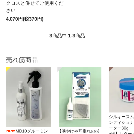
クロスと併せてご使用くだ
さい
4,070円(税370円)
3
1
3
商品中
-
商品
売れ筋商品
シルキースム
ンディショナ
ーター30g 
MD10グルーミン
【涙やけや耳垂れの拭
ｯﾄﾙ】レタ